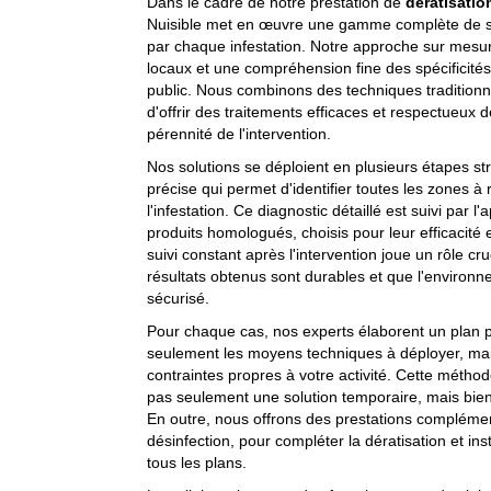
Dans le cadre de notre prestation de
dératisatio
Nuisible met en œuvre une gamme complète de so
par chaque infestation. Notre approche sur mesu
locaux et une compréhension fine des spécificité
public. Nous combinons des techniques tradition
d'offrir des traitements efficaces et respectueux d
pérennité de l'intervention.
Nos solutions se déploient en plusieurs étapes st
précise qui permet d'identifier toutes les zones à
l'infestation. Ce diagnostic détaillé est suivi par l'
produits homologués, choisis pour leur efficacité 
suivi constant après l'intervention joue un rôle cruc
résultats obtenus sont durables et que l'environ
sécurisé.
Pour chaque cas, nos experts élaborent un plan 
seulement les moyens techniques à déployer, mais 
contraintes propres à votre activité. Cette méthod
pas seulement une solution temporaire, mais bi
En outre, nous offrons des prestations complémenta
désinfection, pour compléter la dératisation et in
tous les plans.