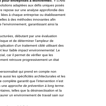
n pour entreprises à Montfermeil
, Y-S Anti
lutions adaptées aux défis uniques posés
re repose sur une analyse approfondie des
s liées à chaque entreprise ou établissement
nelles à des méthodes innovantes afin
e l'environnement, garantissant ainsi la
ructurées, débutant par une évaluation
 risque et de déterminer l'ampleur de
application d'un traitement ciblé utilisant des
et leur
faible impact environnemental
. Le
ial, car il permet de vérifier que les
nement retrouve progressivement un état
personnalisé qui prend en compte non
aussi les spécificités architecturales et les
e complète garantit que l'intervention n'est
en une
approche de prévention à long terme
.
ires, telles que la désinsectisation et la
staurer un environnement de travail sain sur