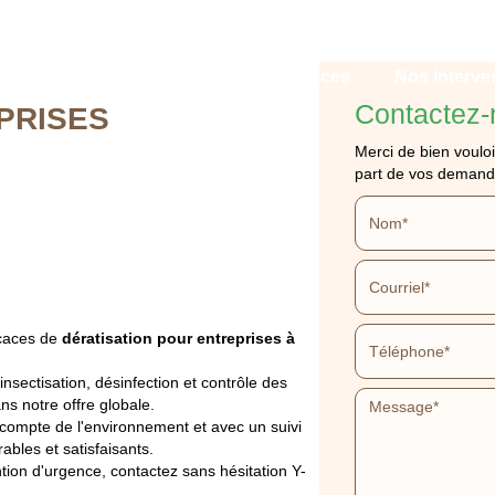
Qui sommes-nous ?
Nos services
Nos interve
Contactez-
PRISES
Merci de bien vouloi
part de vos demand
ON ENTREPRISES 
icaces de
dératisation pour entreprises à
APPELEZ-NOUS
DEVIS GRATUIT
sectisation, désinfection et contrôle des
ns notre offre globale.
 compte de l'environnement et avec un suivi
ables et satisfaisants.
tion d'urgence, contactez sans hésitation Y-