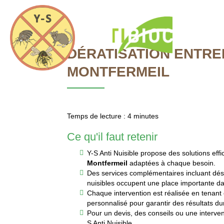
Y-
S
Anti
Accueil
Nuisible
DÉRATISATION ENTRE
MONTFERMEIL
Temps de lecture : 4 minutes
DÉRATISATI
Ce qu'il faut retenir
Y-S Anti Nuisible propose des solutions eff
Montfermeil
adaptées à chaque besoin.
Des services complémentaires incluant désin
nuisibles occupent une place importante da
Chaque intervention est réalisée en tenant
personnalisé pour garantir des résultats dur
Pour un devis, des conseils ou une interven
S Anti Nuisible.