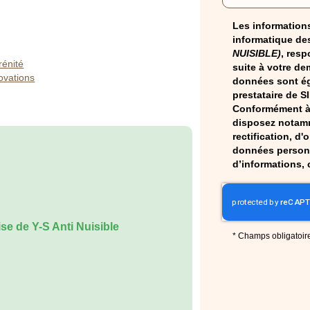
Les informations
informatique des
NUISIBLE)
, resp
rénité
suite à votre de
ovations
données sont ég
prestataire de S
Conformément à 
disposez notamm
rectification, d'
données personn
d’informations, 
ise de Y-S Anti Nuisible
*
Champs obligatoir