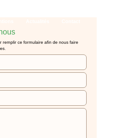
ntions
Actualités
Contact
nous
r remplir ce formulaire afin de nous faire
es.
MONTFERMEIL