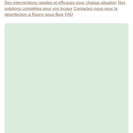
Des interventions rapides et efficaces pour chaque situation
Nos
solutions complètes pour vos locaux
Contactez-nous pour la
désinfection à Rosny-sous-Bois
FAQ