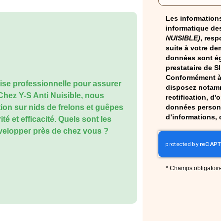
Les informations
informatique des
NUISIBLE)
, resp
suite à votre de
données sont ég
prestataire de S
Conformément à 
ise professionnelle pour assurer
disposez notamm
 Chez Y-S Anti Nuisible, nous
rectification, d'
données personn
tion sur nids de frelons et guêpes
d’informations, 
ité et efficacité. Quels sont les
évelopper près de chez vous ?
*
Champs obligatoir