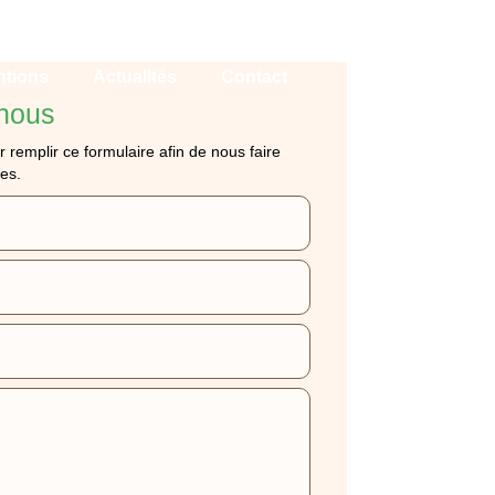
ntions
Actualités
Contact
nous
r remplir ce formulaire afin de nous faire
es.
S DE FRELONS ET
RAND