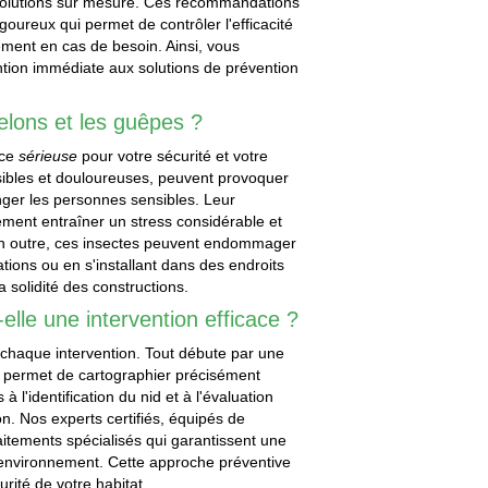
 solutions sur mesure. Ces recommandations
oureux qui permet de contrôler l'efficacité
ement en cas de besoin. Ainsi, vous
ention immédiate aux solutions de prévention
elons et les guêpes ?
ace
sérieuse
pour votre sécurité et votre
isibles et douloureuses, peuvent provoquer
nger les personnes sensibles. Leur
ement entraîner un stress considérable et
En outre, ces insectes peuvent endommager
ations ou en s'installant dans des endroits
la solidité des constructions.
elle une intervention efficace ?
 chaque intervention. Tout débute par une
s permet de cartographier précisément
à l'identification du nid et à l'évaluation
on. Nos experts certifiés, équipés de
aitements spécialisés qui garantissent une
l'environnement. Cette approche préventive
rité de votre habitat.