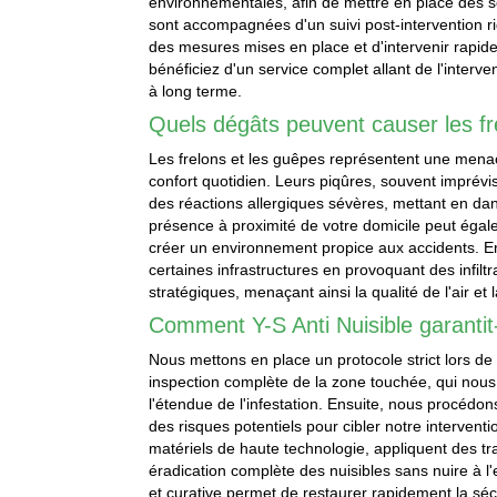
environnementales, afin de mettre en place des
sont accompagnées d'un suivi post-intervention rig
des mesures mises en place et d'intervenir rapid
bénéficiez d'un service complet allant de l'interv
à long terme.
Quels dégâts peuvent causer les fr
Les frelons et les guêpes représentent une men
confort quotidien. Leurs piqûres, souvent imprév
des réactions allergiques sévères, mettant en da
présence à proximité de votre domicile peut égal
créer un environnement propice aux accidents. 
certaines infrastructures en provoquant des infiltr
stratégiques, menaçant ainsi la qualité de l'air et 
Comment Y-S Anti Nuisible garantit-
Nous mettons en place un protocole strict lors de
inspection complète de la zone touchée, qui nou
l'étendue de l'infestation. Ensuite, nous procédons 
des risques potentiels pour cibler notre interventi
matériels de haute technologie, appliquent des tr
éradication complète des nuisibles sans nuire à 
et curative permet de restaurer rapidement la sécu