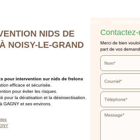
Qui sommes-nous ?
Nos services
Nos interve
Contactez-
VENTION NIDS DE
À NOISY-LE-GRAND
Merci de bien vouloi
part de vos demand
INTERVENTION NID
ts pour intervention sur nids de frelons
tion efficace et sécurisée.
ntion pour éviter les risques.
PES À NOISY-LE-G
 pour la dératisation et la désinsectisation.
 à GAGNY et ses environs.
bles
APPELEZ-NOUS
DEVIS GRATUIT
AGNY