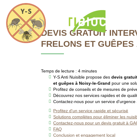
Y-
S
Anti
Accueil
Nuisible
DEVIS GRATUIT INTER
FRELONS ET GUÊPES 
Temps de lecture : 4 minutes
DEVIS GRATUIT 
Y-S Anti Nuisible propose des
devis gratui
et guêpes à Noisy-le-Grand
pour une solu
Profitez de conseils et de mesures de préve
GUÊ
Découvrez nos services rapides et de qualité
Contactez-nous pour un service d'urgence
Profitez d'un service rapide et sécurisé
Solutions complètes pour éliminer les nuisi
Contactez-nous pour un devis gratuit à G
FAQ
Conclusion et engagement local