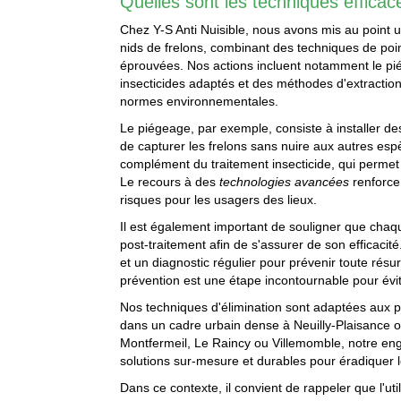
Quelles sont les techniques efficace
Chez Y-S Anti Nuisible, nous avons mis au point u
nids de frelons, combinant des techniques de poi
éprouvées. Nos actions incluent notamment le piége
insecticides adaptés et des méthodes d'extractio
normes environnementales.
Le piégeage, par exemple, consiste à installer des 
de capturer les frelons sans nuire aux autres esp
complément du traitement insecticide, qui permet 
Le recours à des
technologies avancées
renforce 
risques pour les usagers des lieux.
Il est également important de souligner que chaque
post-traitement afin de s'assurer de son efficacit
et un diagnostic régulier pour prévenir toute rés
prévention est une étape incontournable pour év
Nos techniques d'élimination sont adaptées aux pa
dans un cadre urbain dense à Neuilly-Plaisance
Montfermeil, Le Raincy ou Villemomble, notre en
solutions sur-mesure et durables pour éradiquer l
Dans ce contexte, il convient de rappeler que l'uti