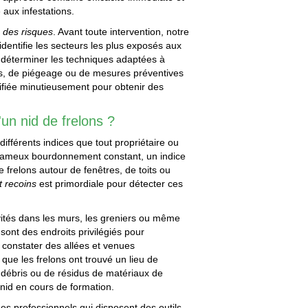
e aux infestations.
e des risques
. Avant toute intervention, notre
identifie les secteurs les plus exposés aux
e déterminer les techniques adaptées à
des, de piégeage ou de mesures préventives
ifiée minutieusement pour obtenir des
'un nid de frelons ?
ifférents indices que tout propriétaire ou
e fameux bourdonnement constant, un indice
e frelons autour de fenêtres, de toits ou
t recoins
est primordiale pour détecter ces
vités dans les murs, les greniers ou même
 sont des endroits privilégiés pour
de constater des allées et venues
que les frelons ont trouvé un lieu de
e débris ou de résidus de matériaux de
 nid en cours de formation.
des professionnels qui disposent des outils