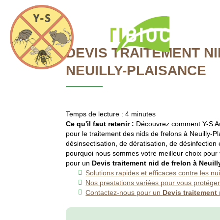
Y-
S
Anti
Accueil
Nuisible
DEVIS TRAITEMENT NI
NEUILLY-PLAISANCE
Temps de lecture : 4 minutes
DEVIS TRAITE
Ce qu'il faut retenir :
Découvrez comment Y-S Anti
pour le traitement des nids de frelons à Neuilly-P
désinsectisation, de dératisation, de désinfection
pourquoi nous sommes votre meilleur choix pour v
pour un
Devis traitement nid de frelon à Neuil
Solutions rapides et efficaces contre les nui
Nos prestations variées pour vous protége
Contactez-nous pour un
Devis traitement 