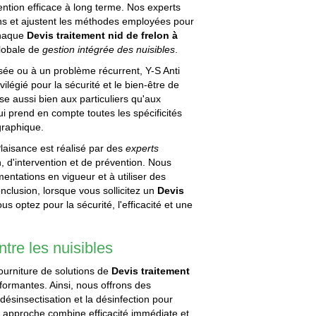
ention efficace à long terme. Nos experts
ions et ajustent les méthodes employées pour
chaque
Devis traitement nid de frelon à
lobale de
gestion intégrée des nuisibles
.
sée ou à un problème récurrent, Y-S Anti
ilégié pour la sécurité et le bien-être de
se aussi bien aux particuliers qu'aux
 prend en compte toutes les spécificités
graphique.
-Plaisance est réalisé par des
experts
, d'intervention et de prévention. Nous
entations en vigueur et à utiliser des
onclusion, lorsque vous sollicitez un
Devis
ous optez pour la sécurité, l'efficacité et une
ntre les nuisibles
ourniture de solutions de
Devis traitement
formantes. Ainsi, nous offrons des
 désinsectisation et la désinfection pour
e approche combine efficacité immédiate et