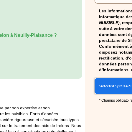
Les informations
informatique des
NUISIBLE)
, resp
suite à votre de
données sont ég
relon à Neuilly-Plaisance
?
prestataire de S
Conformément à 
disposez notamm
rectification, d'
données personn
d’informations, 
*
Champs obligatoir
gue par son expertise et son
re les nuisibles. Forts d'années
anière rigoureuse et sécurisée tous types
t sur le traitement des nids de frelons. Nous
ment
face à ces situations potentiellement