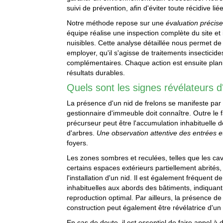
suivi de prévention, afin d'éviter toute récidive lié
Notre méthode repose sur une
évaluation précis
équipe réalise une inspection complète du site et 
nuisibles. Cette analyse détaillée nous permet d
employer, qu'il s'agisse de traitements insectici
complémentaires. Chaque action est ensuite plan
résultats durables.
Quels sont les signes révélateurs d
La présence d'un nid de frelons se manifeste par d
gestionnaire d'immeuble doit connaître. Outre l
précurseur peut être l'accumulation inhabituelle d
d'arbres.
Une observation attentive des entrées e
foyers.
Les zones sombres et reculées, telles que les ca
certains espaces extérieurs partiellement abrités,
l'installation d'un nid. Il est également fréquent 
inhabituelles aux abords des bâtiments, indiquant 
reproduction optimal. Par ailleurs, la présence d
construction peut également être révélatrice d'un
En cas de doute, il est essentiel de faire appel à 