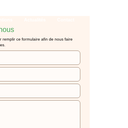
ntions
Actualités
Contact
nous
r remplir ce formulaire afin de nous faire
es.
ON À NEUILLY-