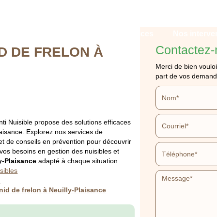
Qui sommes-nous ?
Nos services
Nos interve
Contactez-
D DE FRELON À
Merci de bien vouloi
part de vos demand
MENT NID DE FREL
 Nuisible propose des solutions efficaces
laisance. Explorez nos services de
 et de conseils en prévention pour découvrir
PLAISANCE
os besoins en gestion des nuisibles et
ly-Plaisance
adapté à chaque situation.
sibles
r
APPELEZ-NOUS
DEVIS GRATUIT
nid de frelon à Neuilly-Plaisance