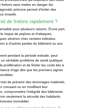
e frelons sans mettre en danger les
iagnostic précoce permet d'éviter des
us invasifs.
n nid de frelons rapidement ?
pensable pour plusieurs raisons. D'une part,
 le risque de piqûres et d'attaques,
iques sévères
chez certains individus.
tation à d'autres parties du bâtiment ou aux
ment pendant la période estivale, peut
n un véritable problème de santé publique.
 prolifération et de limiter les coûts liés à
ortance d'agir dès que les premiers signes
versibles.
permet de prévenir des dommages matériels.
n creusant ou en modifiant leur
e, compromettre l'intégrité des bâtiments.
 non seulement la sécurité des habitants
trimoine immobilier
.