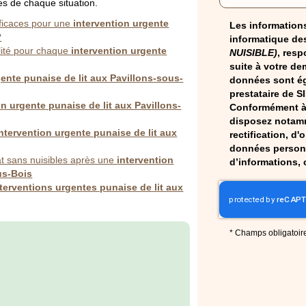
es de chaque situation.
fficaces pour une
intervention urgente
Les informations
?
informatique des
alité pour chaque
intervention urgente
NUISIBLE)
, resp
suite à votre de
gente punaise de lit aux Pavillons-sous-
données sont ég
prestataire de S
on urgente punaise de lit aux Pavillons-
Conformément à 
disposez notamm
intervention urgente punaise de lit aux
rectification, d'
données personn
at sans nuisibles après une
intervention
d’informations, 
us-Bois
nterventions urgentes punaise de lit aux
*
Champs obligatoir