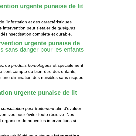
vention urgente punaise de lit
 l'infestation et des caractéristiques
 intervention peut s'étaler de
quelques
 désinsectisation complète et durable.
rvention urgente punaise de
ls sans danger pour les enfants
iez de
produits homologués
et spécialement
e tient compte du bien-être des enfants,
 une élimination des nuisibles sans risques
ntion urgente punaise de lit
e
consultation post-traitement
afin d'évaluer
ventives pour éviter toute récidive. Nos
t organiser de nouvelles interventions si
naire privilégié pour chaque
intervention