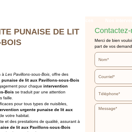
Qui sommes-nous ?
Nos services
Nos interve
Contactez-
TE PUNAISE DE LIT
-BOIS
Merci de bien vouloi
part de vos demand
N URGENTE PUNAIS
n à
Les Pavillons-sous-Bois
, offre des
 punaise de lit aux Pavillons-sous-Bois
engagement pour chaque
intervention
AVILLONS-SOUS-BO
us-Bois
se traduit par une attention
 faille.
ficaces pour tous types de nuisibles,
tervention urgente punaise de lit aux
APPELEZ-NOUS
DEVIS GRATUIT
de votre habitat.
 et des prestations de qualité, assurant à
aise de lit aux Pavillons-sous-Bois