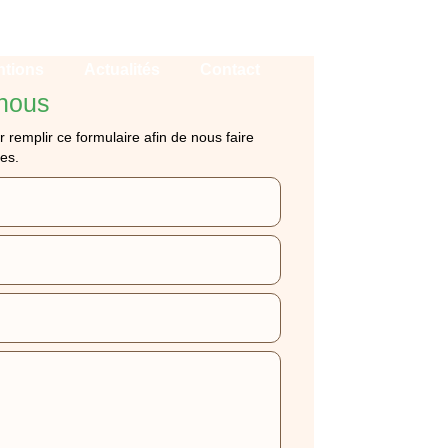
ntions
Actualités
Contact
nous
r remplir ce formulaire afin de nous faire
es.
E DE LIT LES
IS