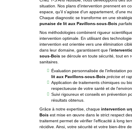
Chez Y-S Anti Nuisible, nous développons des so
situation. Nos plans d'intervention prennent en c
espace, qu'il s'agisse d'un appartement, d'une m
Chaque diagnostic se transforme en une stratégi
punaise de lit aux Pavillons-sous-Bois
parfai
Nos méthodologies combinent rigueur scientifique 
intervention optimale. En utilisant des technolog
intervention est orientée vers une élimination cib
dans leur domaine, garantissent que l'
interventi
sous-Bois
se déroule en toute sécurité, tout en
sanitaires.
Évaluation personnalisée de l'infestation 
lit aux Pavillons-sous-Bois
précise et ra
Application de traitements chimiques ou bio
respectueuse de votre santé et de l'envir
Suivi rigoureux et conseils en prévention p
résultats obtenus.
Grâce à notre expertise, chaque
intervention ur
Bois
est mise en œuvre dans le strict respect des
traitement permet de vérifier l'efficacité à long t
récidive. Ainsi, votre sécurité et votre bien-être