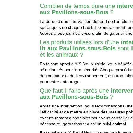
Combien de temps dure une
inter
aux Pavillons-sous-Bois
?
La durée d'une intervention dépend de l'ampleur de
spécifiques de chaque habitat. Généralement, une
heures à une journée entière
afin de garantir une
Les produits utilisés lors d'une
inte
lit aux Pavillons-sous-Bois
sont-i
et les animaux ?
En faisant appel à Y-S Anti Nuisible, vous bénéfic
sélectionnés pour leur sécurité. Chaque procédur
des animaux et de l'environnement, assurant ainsi
pour votre entourage.
Que faut-il faire après une
interve
aux Pavillons-sous-Bois
?
Après une intervention, nous recommandons un
l'efficacité et de mettre en place des mesures pré
experts restent disponibles pour vous conseiller e
nécessaire, garantissant ainsi un suivi optimal.
En conclusion, Y-S Anti Nuisible demeure le parte