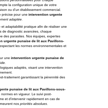
lutions personnalisées pour chaque
ompte la configuration unique de votre
aison ou d'un établissement commercial.
e précise pour une
intervention urgente
tement adaptée
.
et adaptabilité pratique afin de réaliser une
ies de diagnostic avancées, chaque
lée des parasites. Nos équipes, expertes
on urgente punaise de lit aux Pavillons-
 respectant les normes environnementales et
pour une
intervention urgente punaise de
pide
.
logiques adaptés, visant une intervention
onnement.
ost-traitement garantissant la pérennité des
gente punaise de lit aux Pavillons-sous-
 normes en vigueur. Le suivi post-
erme et d'intervenir rapidement en cas de
 demeurent nos
priorités absolues
.