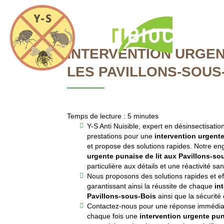
Y-
S
Anti
Accueil
Nuisible
INTERVENTION URGEN
LES PAVILLONS-SOUS
Temps de lecture : 5 minutes
INTERVENTIO
Y-S Anti Nuisible, expert en désinsectisatio
prestations pour une
intervention urgente
et propose des solutions rapides. Notre 
P
urgente punaise de lit aux Pavillons-so
particulière aux détails et une réactivité sans
Nous proposons des solutions rapides et ef
garantissant ainsi la réussite de chaque
in
Pavillons-sous-Bois
ainsi que la sécurité 
Contactez-nous pour une réponse immédiate
chaque fois une
intervention urgente pun