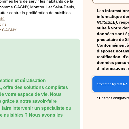
mmes fiers de servir les habitants de la
s comme GAGNY, Montreuil et Saint-Denis,
Les informations
ter contre la prolifération de nuisibles.
informatique des
ité
NUISIBLE)
, resp
oins
suite à votre de
sur GAGNY
données sont ég
prestataire de S
Conformément à 
disposez notamm
rectification, d'
données personn
d’informations, 
sation et dératisation
, offre des solutions complètes
é de votre espace de vie. Nous
*
Champs obligatoir
 grâce à notre savoir-faire
ire intervenir un spécialiste ou
e nuisibles ? Nous avons les