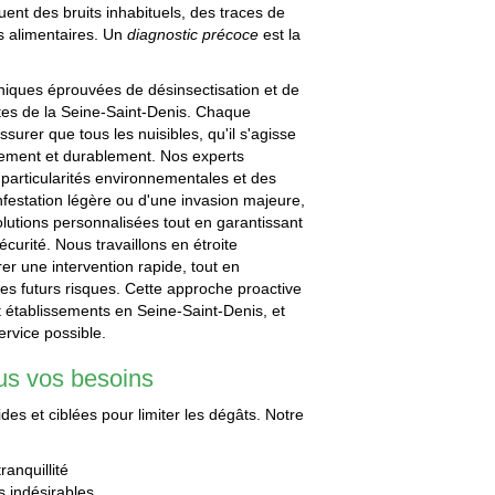
luent des bruits inhabituels, des traces de
es alimentaires. Un
diagnostic précoce
est la
hniques éprouvées de désinsectisation et de
tes de la Seine-Saint-Denis. Chaque
surer que tous les nuisibles, qu'il s'agisse
acement et durablement. Nos experts
particularités environnementales et des
infestation légère ou d'une invasion majeure,
lutions personnalisées tout en garantissant
urité. Nous travaillons en étroite
rer une intervention rapide, tout en
 les futurs risques. Cette approche proactive
 établissements en Seine-Saint-Denis, et
ervice possible.
us vos besoins
des et ciblées pour limiter les dégâts. Notre
anquillité
s indésirables