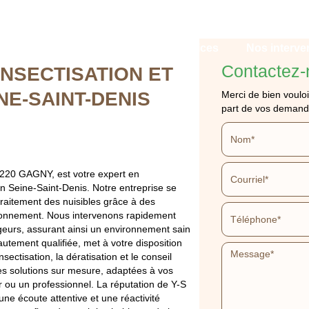
Qui sommes-nous ?
Nos services
Nos interve
Contactez-
NSECTISATION ET
NE-SAINT-DENIS
Merci de bien vouloi
part de vos demand
 93220 GAGNY, est votre expert en
ONNEL DÉSINSECTI
en Seine-Saint-Denis. Notre entreprise se
traitement des nuisibles grâce à des
TION EN SEINE-SA
ronnement. Nous intervenons rapidement
ongeurs, assurant ainsi un environnement sain
autement qualifiée, met à votre disposition
ctisation, la dératisation et le conseil
APPELEZ-NOUS
DEVIS GRATUIT
es solutions sur mesure, adaptées à vos
r ou un professionnel. La réputation de Y-S
 une écoute attentive et une réactivité