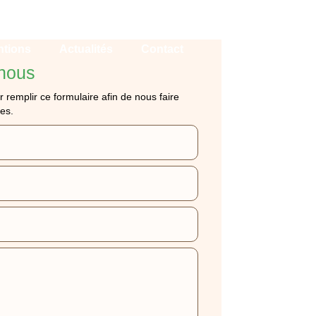
ntions
Actualités
Contact
nous
r remplir ce formulaire afin de nous faire
es.
SATION ET
INT-DENIS