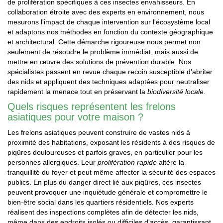
de prolifération spécifiques à ces insectes envahisseurs. En
collaboration étroite avec des experts en environnement, nous
mesurons l'impact de chaque intervention sur l'écosystème local
et adaptons nos méthodes en fonction du contexte géographique
et architectural. Cette démarche rigoureuse nous permet non
seulement de résoudre le problème immédiat, mais aussi de
mettre en œuvre des solutions de prévention durable. Nos
spécialistes passent en revue chaque recoin susceptible d'abriter
des nids et appliquent des techniques adaptées pour neutraliser
rapidement la menace tout en préservant la
biodiversité locale
.
Quels risques représentent les frelons
asiatiques pour votre maison ?
Les frelons asiatiques peuvent construire de vastes nids à
proximité des habitations, exposant les résidents à des risques de
piqûres douloureuses et parfois graves, en particulier pour les
personnes allergiques. Leur
prolifération rapide
altère la
tranquillité du foyer et peut même affecter la sécurité des espaces
publics. En plus du danger direct lié aux piqûres, ces insectes
peuvent provoquer une inquiétude générale et compromettre le
bien-être social dans les quartiers résidentiels. Nos experts
réalisent des inspections complètes afin de détecter les nids,
même dans des endroits isolés ou difficiles d'accès, garantissant