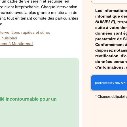
r un cadre de vie serein et sécurisé, en
ice client irréprochable. Chaque intervention
Les informations
réalisée avec la plus grande minutie afin de
informatique des
ent, tout en tenant compte des particularités
NUISIBLE)
, resp
e.
suite à votre de
nterventions rapides et sûres
données sont ég
 nuisibles
prestataire de S
ment à Montfermeil
Conformément à 
disposez notamm
rectification, d'
données personn
d’informations, 
*
Champs obligatoir
llié incontournable pour un