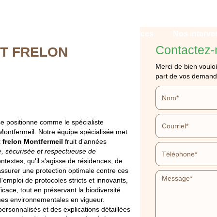
Qui sommes-nous ?
Nos services
Nos interve
Contactez-
ET FRELON
Merci de bien vouloi
part de vos demand
GUÊPE ET FRELON
e positionne comme le spécialiste
 Montfermeil. Notre équipe spécialisée met
 frelon Montfermeil
fruit d'années
e, sécurisée et respectueuse de
ntextes, qu'il s'agisse de résidences, de
APPELEZ-NOUS
DEVIS GRATUIT
'assurer une protection optimale contre ces
l'emploi de protocoles stricts et innovants,
cace, tout en préservant la biodiversité
mes environnementales en vigueur.
ersonnalisés et des explications détaillées