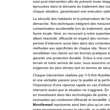
suivi post-intervention afin de prévenir toute réa
éprouvées dans le domaine du traitement des nuis
chaque situation, garantissant une exécution optim
La sécurité des habitants et la préservation de l
démarche. Nos techniques intègrent des mesures d
contamination accidentelle lors du traitement, qu
faune locale. Ainsi, en recourant à notre expertis
alliant réactivité, efficacité et respect des nor
permet d'intervenir aussi bien dans des contexte
méthodes aux spécificités de chaque site. Nous m
sensibiliser nos clients sur les bonnes pratiques à
garantir une protection durable. Grâce à une coor
terrain et notre service de suivi, nous assurons 
exigences les plus strictes tant en termes de sécu
Chaque intervention réalisée par Y-S Anti Nuisib
et une véritable passion pour la qualité et la p
l'importance d'une
réponse rapide
en cas d'infest
intervenir avant que la situation ne s'aggrave. En
en investissant dans des technologies de pointe,
innovantes qui combinent efficacité et durabilité.
Montfermeil
représente ainsi bien plus qu'un simp
notre engagement envers la sécurité, la qualité de