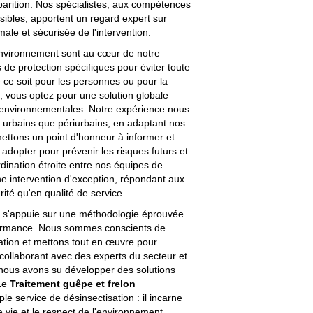
pparition. Nos spécialistes, aux compétences
ibles, apportent un regard expert sur
ale et sécurisée de l'intervention.
'environnement sont au cœur de notre
e protection spécifiques pour éviter toute
e ce soit pour les personnes ou pour la
e, vous optez pour une solution globale
mes environnementales. Notre expérience nous
s urbains que périurbains, en adaptant nos
ettons un point d'honneur à informer et
 adopter pour prévenir les risques futurs et
dination étroite entre nos équipes de
une intervention d'exception, répondant aux
rité qu'en qualité de service.
le s'appuie sur une méthodologie éprouvée
erformance. Nous sommes conscients de
ation et mettons tout en œuvre pour
 collaborant avec des experts du secteur et
 nous avons su développer des solutions
 Le
Traitement guêpe et frelon
le service de désinsectisation : il incarne
 vie et le respect de l'environnement,