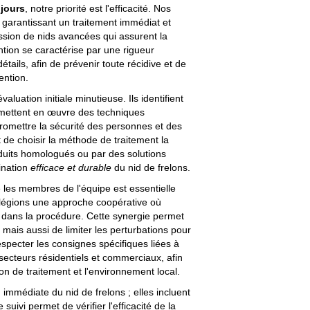
ujours
, notre priorité est l'efficacité. Nos
, garantissant un traitement immédiat et
ssion de nids avancées qui assurent la
ention se caractérise par une rigueur
tails, afin de prévenir toute récidive et de
ention.
aluation initiale minutieuse. Ils identifient
et mettent en œuvre des techniques
romettre la sécurité des personnes et des
de choisir la méthode de traitement la
roduits homologués ou par des solutions
ination
efficace et durable
du nid de frelons.
e les membres de l'équipe est essentielle
vilégions une approche coopérative où
 dans la procédure. Cette synergie permet
 mais aussi de limiter les perturbations pour
specter les consignes spécifiques liées à
ecteurs résidentiels et commerciaux, afin
on de traitement et l'environnement local.
n immédiate du nid de frelons ; elles incluent
e suivi permet de vérifier l'efficacité de la