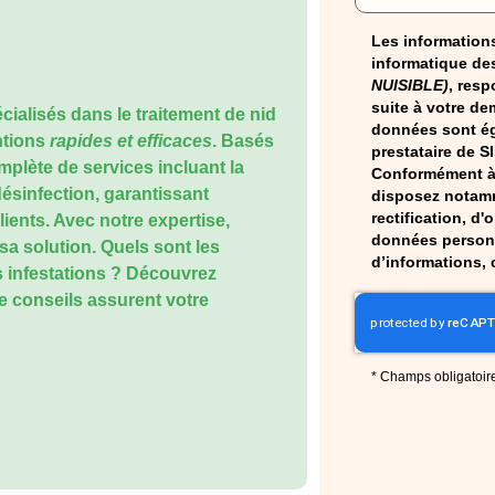
Les informations
informatique des
NUISIBLE)
, resp
suite à votre de
cialisés dans le
traitement de nid
données sont ég
ntions
rapides et efficaces
. Basés
prestataire de S
lète de services incluant la
Conformément à 
 désinfection, garantissant
disposez notamm
rectification, d'
clients. Avec notre expertise,
données personn
a solution. Quels sont les
d’informations, 
s infestations ? Découvrez
 conseils assurent votre
*
Champs obligatoir