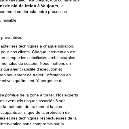
que infestation est unique, tout comme nos
nt de nid de frelon à Vaujours
, la
i comment se déroule notre processus :
 nuisible
 préventives
dapter ses techniques à chaque situation,
 pour nos clients. Chaque intervention est
en compte les spécificités architecturales
nnementales du secteur. Nous mettons un
 qui allient rapidité d'exécution et
on seulement de traiter l'infestation en
entives qui limitent l'émergence de
se pointue
de la zone à traiter. Nos experts
 les éventuels risques associés à son
ir la méthode de traitement la plus
ccupants ainsi que de la protection de
ifiés et des techniques respectueuses de la
 intervention sans compromis sur la