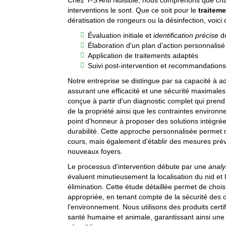
Chez Y-S Anti Nuisible, nous comprenons que cha
interventions le sont. Que ce soit pour le
traiteme
dératisation de rongeurs ou la désinfection, voic
Évaluation initiale et
identification précise
du
Élaboration d'un plan d'action personnalisé
Application de traitements adaptés
Suivi post-intervention et recommandations
Notre entreprise se distingue par sa capacité à a
assurant une efficacité et une sécurité maximales
conçue à partir d'un diagnostic complet qui prend 
de la propriété ainsi que les contraintes enviro
point d'honneur à proposer des solutions intégrées
durabilité. Cette approche personnalisée permet n
cours, mais également d'établir des mesures prév
nouveaux foyers.
Le processus d'intervention débute par une
analy
évaluent minutieusement la localisation du nid et
élimination. Cette étude détaillée permet de chois
appropriée, en tenant compte de la sécurité des o
l'environnement. Nous utilisons des produits cert
santé humaine et animale, garantissant ainsi une