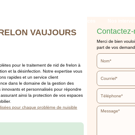
Qui sommes-nous ?
Nos services
Nos interve
Contactez-
FRELON VAUJOURS
Merci de bien vouloi
part de vos demand
lètes pour le traitement de nid de frelon à
ation et la désinfection. Notre expertise vous
NT NID DE FRELON
ons rapides et un service client
ence dans le domaine de la gestion des
s innovants et personnalisés pour répondre
 assurant ainsi la protection de vos espaces
bilier.
APPELEZ-NOUS
DEVIS GRATUIT
lisées pour chaque problème de nuisible